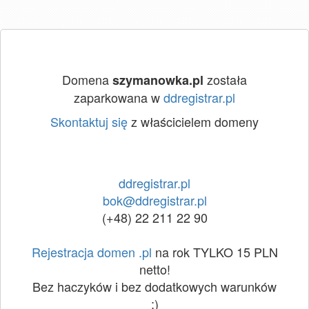
Domena
została
szymanowka.pl
zaparkowana w
ddregistrar.pl
Skontaktuj się
z właścicielem domeny
ddregistrar.pl
bok@ddregistrar.pl
(+48) 22 211 22 90
Rejestracja domen .pl
na rok TYLKO 15 PLN
netto!
Bez haczyków i bez dodatkowych warunków
:)