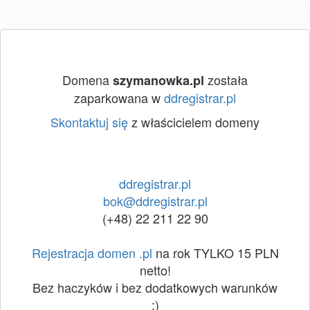
Domena
została
szymanowka.pl
zaparkowana w
ddregistrar.pl
Skontaktuj się
z właścicielem domeny
ddregistrar.pl
bok@ddregistrar.pl
(+48) 22 211 22 90
Rejestracja domen .pl
na rok TYLKO 15 PLN
netto!
Bez haczyków i bez dodatkowych warunków
:)