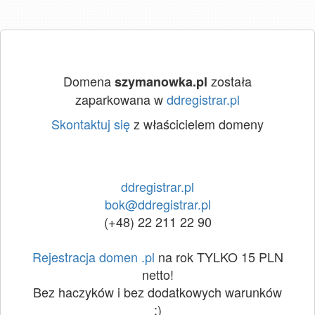
Domena
została
szymanowka.pl
zaparkowana w
ddregistrar.pl
Skontaktuj się
z właścicielem domeny
ddregistrar.pl
bok@ddregistrar.pl
(+48) 22 211 22 90
Rejestracja domen .pl
na rok TYLKO 15 PLN
netto!
Bez haczyków i bez dodatkowych warunków
:)