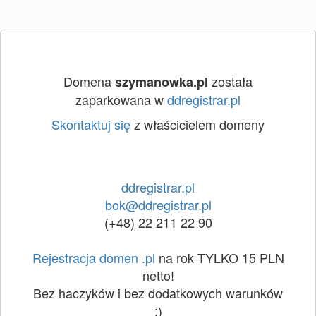
Domena
została
szymanowka.pl
zaparkowana w
ddregistrar.pl
Skontaktuj się
z właścicielem domeny
ddregistrar.pl
bok@ddregistrar.pl
(+48) 22 211 22 90
Rejestracja domen .pl
na rok TYLKO 15 PLN
netto!
Bez haczyków i bez dodatkowych warunków
:)