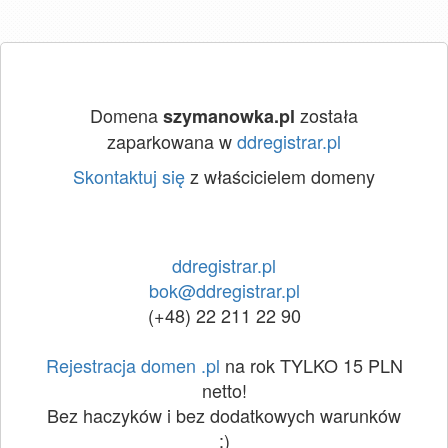
Domena
została
szymanowka.pl
zaparkowana w
ddregistrar.pl
Skontaktuj się
z właścicielem domeny
ddregistrar.pl
bok@ddregistrar.pl
(+48) 22 211 22 90
Rejestracja domen .pl
na rok TYLKO 15 PLN
netto!
Bez haczyków i bez dodatkowych warunków
:)