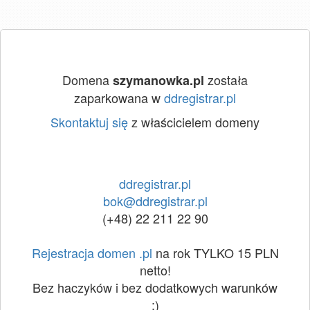
Domena
została
szymanowka.pl
zaparkowana w
ddregistrar.pl
Skontaktuj się
z właścicielem domeny
ddregistrar.pl
bok@ddregistrar.pl
(+48) 22 211 22 90
Rejestracja domen .pl
na rok TYLKO 15 PLN
netto!
Bez haczyków i bez dodatkowych warunków
:)