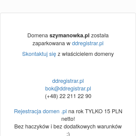
Domena
została
szymanowka.pl
zaparkowana w
ddregistrar.pl
Skontaktuj się
z właścicielem domeny
ddregistrar.pl
bok@ddregistrar.pl
(+48) 22 211 22 90
Rejestracja domen .pl
na rok TYLKO 15 PLN
netto!
Bez haczyków i bez dodatkowych warunków
:)