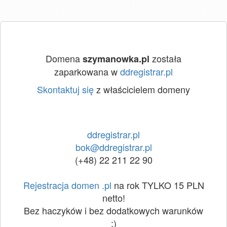
Domena
została
szymanowka.pl
zaparkowana w
ddregistrar.pl
Skontaktuj się
z właścicielem domeny
ddregistrar.pl
bok@ddregistrar.pl
(+48) 22 211 22 90
Rejestracja domen .pl
na rok TYLKO 15 PLN
netto!
Bez haczyków i bez dodatkowych warunków
:)