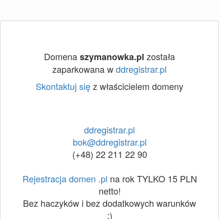
Domena
została
szymanowka.pl
zaparkowana w
ddregistrar.pl
Skontaktuj się
z właścicielem domeny
ddregistrar.pl
bok@ddregistrar.pl
(+48) 22 211 22 90
Rejestracja domen .pl
na rok TYLKO 15 PLN
netto!
Bez haczyków i bez dodatkowych warunków
:)