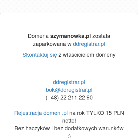
Domena
została
szymanowka.pl
zaparkowana w
ddregistrar.pl
Skontaktuj się
z właścicielem domeny
ddregistrar.pl
bok@ddregistrar.pl
(+48) 22 211 22 90
Rejestracja domen .pl
na rok TYLKO 15 PLN
netto!
Bez haczyków i bez dodatkowych warunków
:)