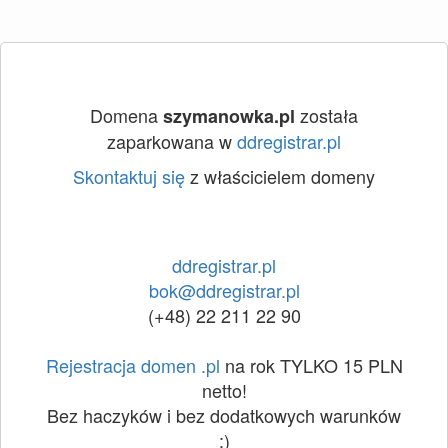
Domena
została
szymanowka.pl
zaparkowana w
ddregistrar.pl
Skontaktuj się
z właścicielem domeny
ddregistrar.pl
bok@ddregistrar.pl
(+48) 22 211 22 90
Rejestracja domen .pl
na rok TYLKO 15 PLN
netto!
Bez haczyków i bez dodatkowych warunków
:)