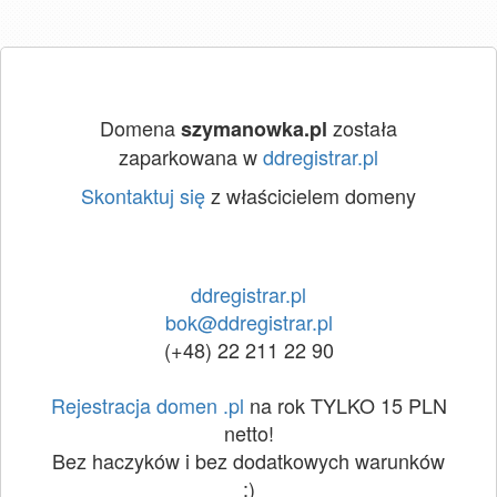
Domena
została
szymanowka.pl
zaparkowana w
ddregistrar.pl
Skontaktuj się
z właścicielem domeny
ddregistrar.pl
bok@ddregistrar.pl
(+48) 22 211 22 90
Rejestracja domen .pl
na rok TYLKO 15 PLN
netto!
Bez haczyków i bez dodatkowych warunków
:)