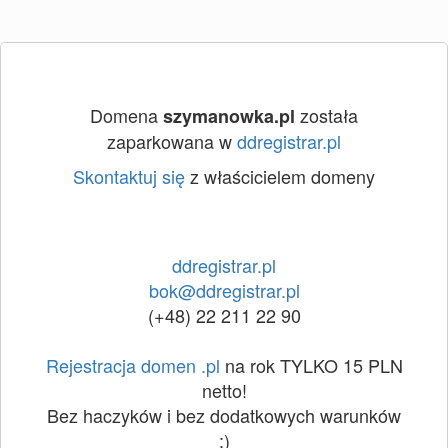
Domena
została
szymanowka.pl
zaparkowana w
ddregistrar.pl
Skontaktuj się
z właścicielem domeny
ddregistrar.pl
bok@ddregistrar.pl
(+48) 22 211 22 90
Rejestracja domen .pl
na rok TYLKO 15 PLN
netto!
Bez haczyków i bez dodatkowych warunków
:)