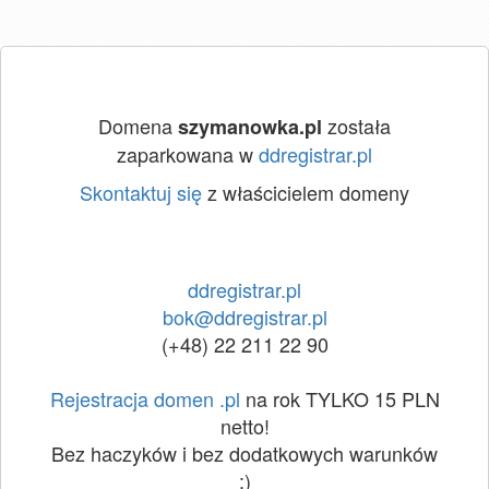
Domena
została
szymanowka.pl
zaparkowana w
ddregistrar.pl
Skontaktuj się
z właścicielem domeny
ddregistrar.pl
bok@ddregistrar.pl
(+48) 22 211 22 90
Rejestracja domen .pl
na rok TYLKO 15 PLN
netto!
Bez haczyków i bez dodatkowych warunków
:)