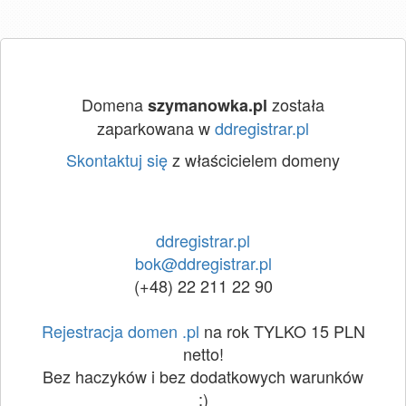
Domena
została
szymanowka.pl
zaparkowana w
ddregistrar.pl
Skontaktuj się
z właścicielem domeny
ddregistrar.pl
bok@ddregistrar.pl
(+48) 22 211 22 90
Rejestracja domen .pl
na rok TYLKO 15 PLN
netto!
Bez haczyków i bez dodatkowych warunków
:)