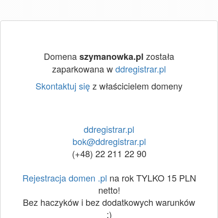
Domena
została
szymanowka.pl
zaparkowana w
ddregistrar.pl
Skontaktuj się
z właścicielem domeny
ddregistrar.pl
bok@ddregistrar.pl
(+48) 22 211 22 90
Rejestracja domen .pl
na rok TYLKO 15 PLN
netto!
Bez haczyków i bez dodatkowych warunków
:)