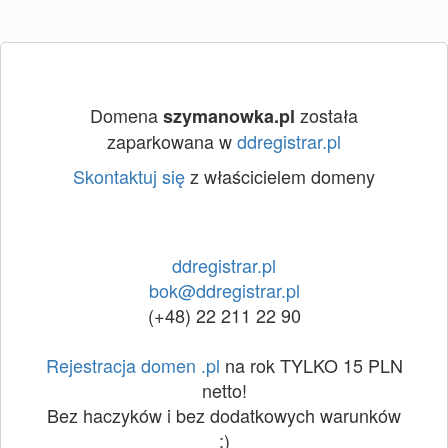
Domena
została
szymanowka.pl
zaparkowana w
ddregistrar.pl
Skontaktuj się
z właścicielem domeny
ddregistrar.pl
bok@ddregistrar.pl
(+48) 22 211 22 90
Rejestracja domen .pl
na rok TYLKO 15 PLN
netto!
Bez haczyków i bez dodatkowych warunków
:)