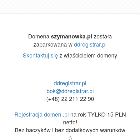
Domena
została
szymanowka.pl
zaparkowana w
ddregistrar.pl
Skontaktuj się
z właścicielem domeny
ddregistrar.pl
bok@ddregistrar.pl
(+48) 22 211 22 90
Rejestracja domen .pl
na rok TYLKO 15 PLN
netto!
Bez haczyków i bez dodatkowych warunków
:)