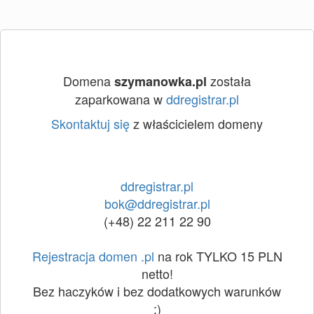
Domena
została
szymanowka.pl
zaparkowana w
ddregistrar.pl
Skontaktuj się
z właścicielem domeny
ddregistrar.pl
bok@ddregistrar.pl
(+48) 22 211 22 90
Rejestracja domen .pl
na rok TYLKO 15 PLN
netto!
Bez haczyków i bez dodatkowych warunków
:)