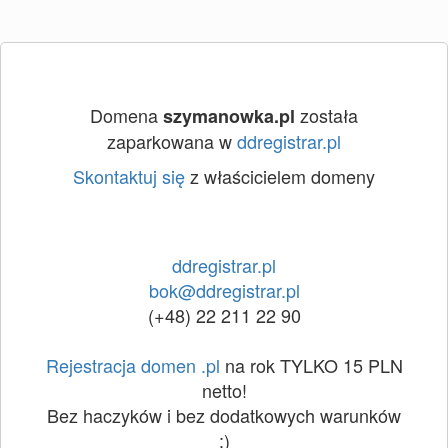
Domena
została
szymanowka.pl
zaparkowana w
ddregistrar.pl
Skontaktuj się
z właścicielem domeny
ddregistrar.pl
bok@ddregistrar.pl
(+48) 22 211 22 90
Rejestracja domen .pl
na rok TYLKO 15 PLN
netto!
Bez haczyków i bez dodatkowych warunków
:)