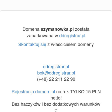
Domena
została
szymanowka.pl
zaparkowana w
ddregistrar.pl
Skontaktuj się
z właścicielem domeny
ddregistrar.pl
bok@ddregistrar.pl
(+48) 22 211 22 90
Rejestracja domen .pl
na rok TYLKO 15 PLN
netto!
Bez haczyków i bez dodatkowych warunków
:)