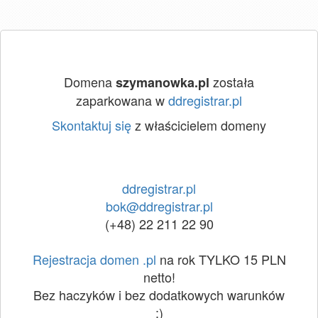
Domena
została
szymanowka.pl
zaparkowana w
ddregistrar.pl
Skontaktuj się
z właścicielem domeny
ddregistrar.pl
bok@ddregistrar.pl
(+48) 22 211 22 90
Rejestracja domen .pl
na rok TYLKO 15 PLN
netto!
Bez haczyków i bez dodatkowych warunków
:)