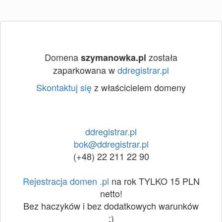
Domena
została
szymanowka.pl
zaparkowana w
ddregistrar.pl
Skontaktuj się
z właścicielem domeny
ddregistrar.pl
bok@ddregistrar.pl
(+48) 22 211 22 90
Rejestracja domen .pl
na rok TYLKO 15 PLN
netto!
Bez haczyków i bez dodatkowych warunków
:)