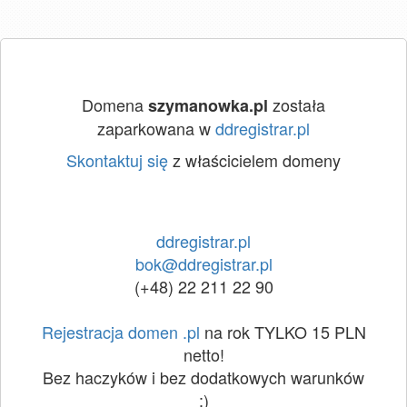
Domena
została
szymanowka.pl
zaparkowana w
ddregistrar.pl
Skontaktuj się
z właścicielem domeny
ddregistrar.pl
bok@ddregistrar.pl
(+48) 22 211 22 90
Rejestracja domen .pl
na rok TYLKO 15 PLN
netto!
Bez haczyków i bez dodatkowych warunków
:)