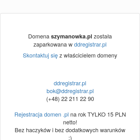
Domena
została
szymanowka.pl
zaparkowana w
ddregistrar.pl
Skontaktuj się
z właścicielem domeny
ddregistrar.pl
bok@ddregistrar.pl
(+48) 22 211 22 90
Rejestracja domen .pl
na rok TYLKO 15 PLN
netto!
Bez haczyków i bez dodatkowych warunków
:)